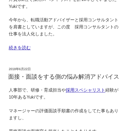
Yukiです。
今年から、転職活動アドバイザーと採用コンサルタント
を肩書としていますが、この度 採用コンサルタントの
仕事を法人化しました。
“採
続きを読む
用
コ
ン
投
2018年6月22日
稿
サ
面接・面談をする側の悩み解消アドバイス
日:
ル
テ
人事部で、研修・育成担当や
採用スペシャリスト
経験が
ィ
10年あるYukiです。
ン
マネージャーの評価面談手順書の作成をしてた事もあり
グ
ますし、
を
法