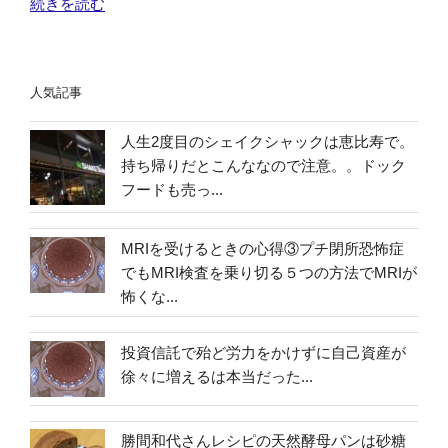
“採
続きを読む
ド
性
用
バ
の
ス
イ
お
ペ
ス”
話”
人気記事
シ
の
の
ャ
人生2度目のシェイクシャックは恵比寿で。
リ
持ち帰りだとこんななので注意。。ドック
ス
フードも売っ...
ト
の
業
MRIを受けるときの心得③プチ閉所恐怖症
務
でもMRI検査を乗り切る５つの方法でMRIが
内
怖くな...
容
の
投資信託で殆ど労力をかけずに自己資産が
紹
徐々に増えるは本当だった...
介”
の
勝間和代さんレシピの天然酵母パンは砂糖