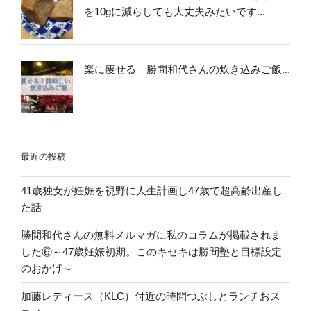
を10gに減らしても大丈夫みたいです...
楽に痩せる 勝間和代さんの炊き込みご飯...
最近の投稿
41歳独女が妊娠を視野に人生計画し47歳で超高齢出産し
た話
勝間和代さんの無料メルマガに私のコラムが掲載されま
した⑥～47歳妊娠初期。このキセキは勝間塾と目標設定
のおかげ～
加藤レディース（KLC）付近の時間つぶしとランチおス