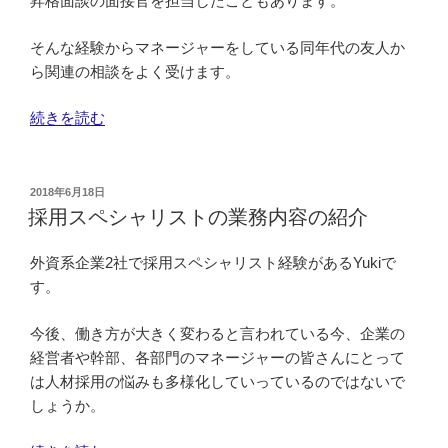
昇格面談の面接官を担当したこともあります。
人
化
そんな経験からマネージャーをしている同年代の友人か
し
ら関連の相談をよく受けます。
ま
し
“面
続きを読む
た。
接・
採
面
用
談
投
2018年6月18日
ミ
稿
を
採用スペシャリストの業務内容の紹介
ス
日:
す
を
る
外資系企業2社で採用スペシャリスト経験があるYukiで
0
側
す。
に
の
近
今後、働き方が大きく変わると言われている今、企業の
悩
づ
経営者や幹部、各部門のマネージャーの皆さんにとって
み
け
は人材採用の悩みも多様化していっているのではないで
解
る
しょうか。
消
重
ア
要