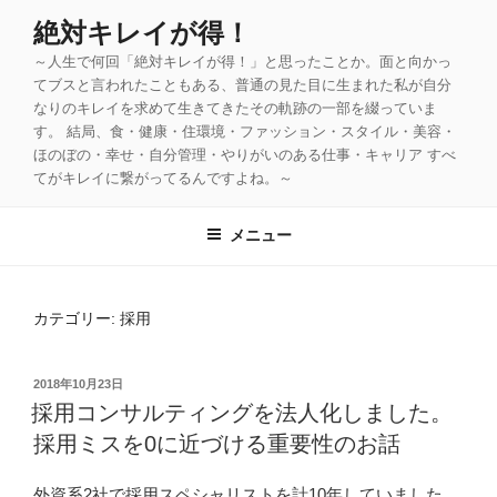
コ
絶対キレイが得！
ン
～人生で何回「絶対キレイが得！」と思ったことか。面と向かっ
テ
てブスと言われたこともある、普通の見た目に生まれた私が自分
ン
なりのキレイを求めて生きてきたその軌跡の一部を綴っていま
ツ
す。 結局、食・健康・住環境・ファッション・スタイル・美容・
へ
ほのぼの・幸せ・自分管理・やりがいのある仕事・キャリア すべ
ス
てがキレイに繋がってるんですよね。～
キ
ッ
メニュー
プ
カテゴリー: 採用
投
2018年10月23日
稿
採用コンサルティングを法人化しました。
日:
採用ミスを0に近づける重要性のお話
外資系2社で採用スペシャリストを計10年していました