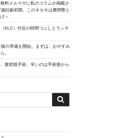
の無料メルマガに私のコラムが掲載さ
7歳妊娠初期。このキセキは勝間塾と
かげ～
（KLC）付近の時間つぶしとランチ
産後の準備を開始。まずは、おやすみ
から。
出、腹腔鏡手術。辛いのは手術後から
検
索
人々