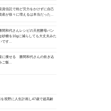
投資信託で殆ど労力をかけずに自己
資産が徐々に増えるは本当だった...
勝間和代さんレシピの天然酵母パン
は砂糖を10gに減らしても大丈夫みた
いです...
楽に痩せる 勝間和代さんの炊き込
みご飯...
娠を視野に人生計画し47歳で超高齢