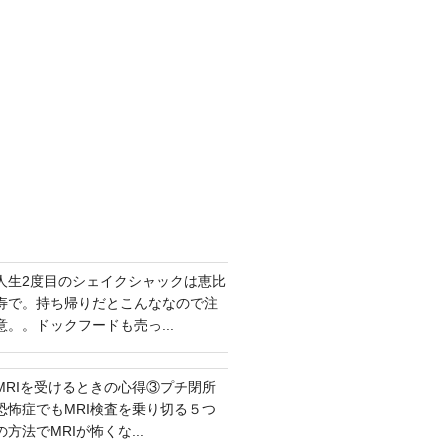
人生2度目のシェイクシャックは恵比
寿で。持ち帰りだとこんななので注
意。。ドックフードも売っ...
MRIを受けるときの心得③プチ閉所
恐怖症でもMRI検査を乗り切る５つ
の方法でMRIが怖くな...