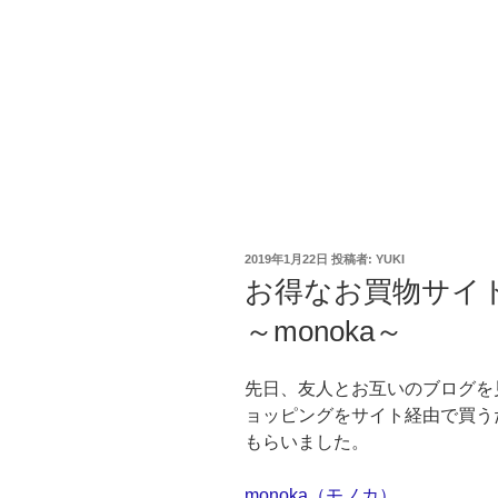
投
2019年1月22日
投稿者:
YUKI
稿
お得なお買物サイ
日:
～monoka～
先日、友人とお互いのブログを
ョッピングをサイト経由で買う
もらいました。
monoka（モノカ）