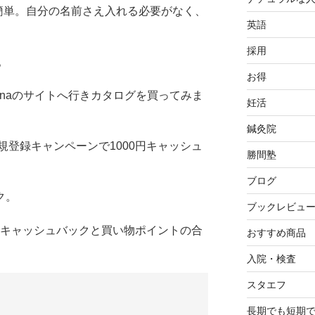
も簡単。自分の名前さえ入れる必要がなく、
英語
採用
。
お得
ntinaのサイトへ行きカタログを買ってみま
妊活
鍼灸院
登録キャンペーンで1000円キャッシュ
勝間塾
ブログ
ク。
ブックレビュ
円キャッシュバックと買い物ポイントの合
おすすめ商品
入院・検査
スタエフ
長期でも短期