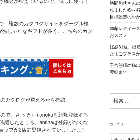
う機会が増えているので、試しに使って
勝間和代さん
れました⑥～4
目標設定のお
で、複数のカタログサイトをグーグル検
加藤レディース
ログがおしゃれなギフトが多く、こちらのカタ
おススメ
妊娠31週。出
たまごプラス
子宮筋腫の摘
翌朝まで
検
inaのカタログが買えるかを確認。
索:
あったので、さっそくmonokaを新規登録する
に確認したところ、antinaは登録がなくな
カテゴリー
ョップが2店舗登録されていましたよ）
ナチュラルな