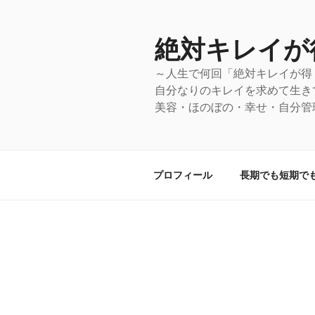
コ
ン
絶対キレイが
テ
ン
～人生で何回「絶対キレイが得
ツ
自分なりのキレイを求めて生き
へ
美容・ほのぼの・幸せ・自分管
ス
キ
ッ
プ
プロフィール
長期でも短期で