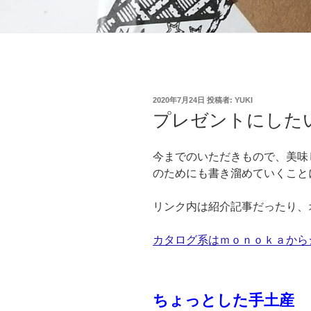
投
2020年7月24日
投稿者:
YUKI
稿
プレゼントにした
日:
今までのいただきもので、美味
のためにも書き溜めていくこと
リンク内は紹介記事だったり、
カタログ系はｍｏｎｏｋａから
ちょっとした手土産