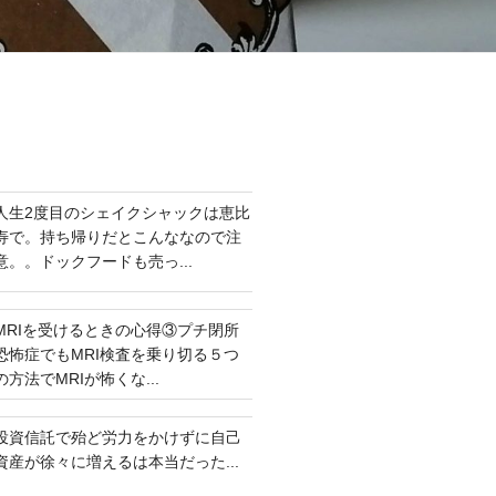
人生2度目のシェイクシャックは恵比
寿で。持ち帰りだとこんななので注
意。。ドックフードも売っ...
MRIを受けるときの心得③プチ閉所
恐怖症でもMRI検査を乗り切る５つ
の方法でMRIが怖くな...
投資信託で殆ど労力をかけずに自己
資産が徐々に増えるは本当だった...