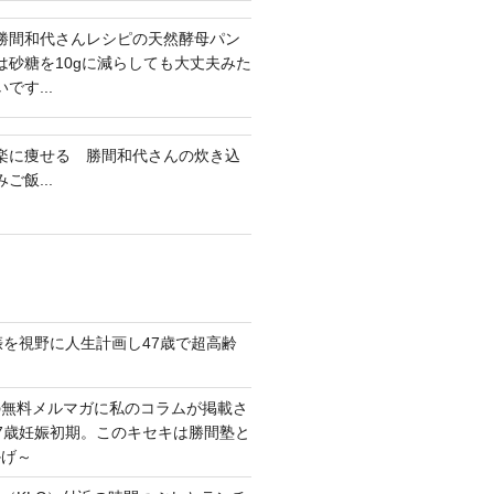
勝間和代さんレシピの天然酵母パン
は砂糖を10gに減らしても大丈夫みた
いです...
楽に痩せる 勝間和代さんの炊き込
みご飯...
娠を視野に人生計画し47歳で超高齢
の無料メルマガに私のコラムが掲載さ
7歳妊娠初期。このキセキは勝間塾と
かげ～