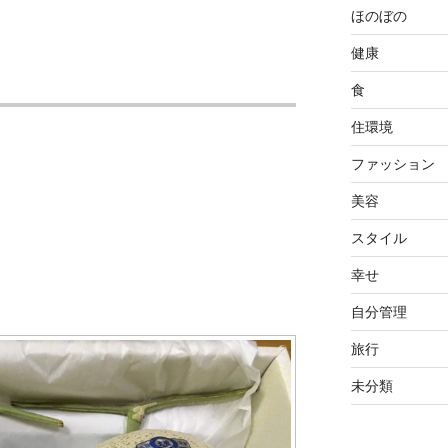
ほのぼの
健康
食
住環境
ファッション
美容
スタイル
幸せ
自分管理
旅行
未分類