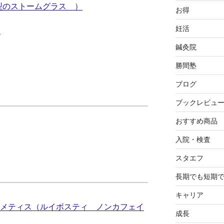
ロップ型のストームグラス ）
お得
妊活
ト
鍼灸院
勝間塾
ブログ
ブックレビュ
おすすめ商品
入院・検査
スタエフ
長期でも短期
キャリア
ュメティス（ルイボスティ ノンカフェイ
成長