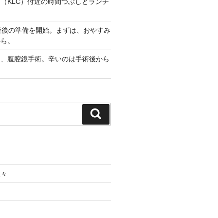
（KLC）付近の時間つぶしとランチ
産後の準備を開始。まずは、おやすみ
から。
出、腹腔鏡手術。辛いのは手術後から
検
索
人々