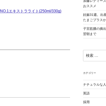
加藤レディース
おススメ
.1エキストラライト(250ml/330g)
妊娠31週。出
たまごプラス
子宮筋腫の摘
翌朝まで
検
索:
カテゴリー
ナチュラルな
英語
採用