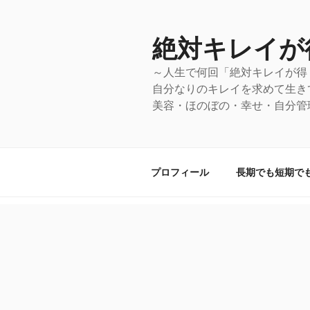
コ
ン
絶対キレイが
テ
ン
～人生で何回「絶対キレイが得
ツ
自分なりのキレイを求めて生き
へ
美容・ほのぼの・幸せ・自分管
ス
キ
ッ
プ
プロフィール
長期でも短期で