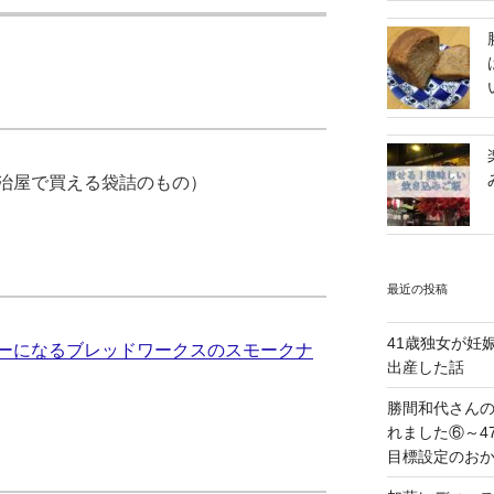
治屋で買える袋詰のもの）
最近の投稿
41歳独女が妊
ーになるブレッドワークスのスモークナ
出産した話
勝間和代さん
れました⑥～4
目標設定のお